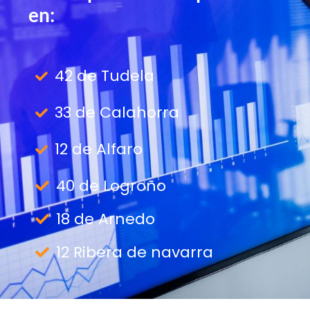
en:
42 de Tudela
33 de Calahorra
12 de Alfaro
40 de Logroño
18 de Arnedo
12 Ribera de navarra