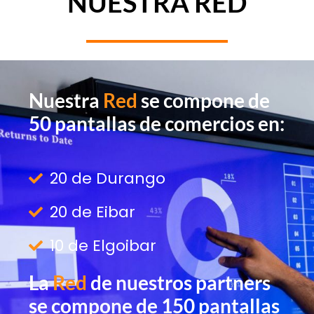
NUESTRA RED
Nuestra
Red
se compone de
50 pantallas de comercios en:
20 de Durango
20 de Eibar
10 de Elgoibar
La
Red
de nuestros partners
se compone de 150 pantallas