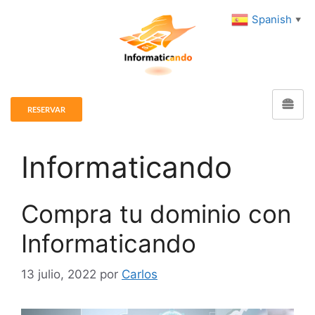
Spanish
▼
RESERVAR
Informaticando
Compra tu dominio con
Informaticando
13 julio, 2022
por
Carlos